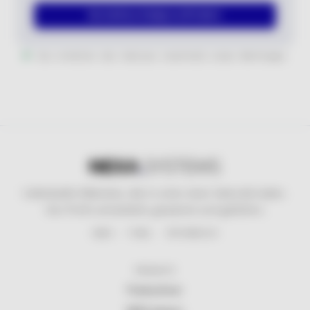
Kostenlose Analyse anfordern
Sie erhalten die Analyse innerhalb eines Werktages
Individuelle Websites, die in unter einer Sekunde laden.
Von Profis entwickelt, gewartet und geliefert.
EBBS · TIROL · ÖSTERREICH
PRODUKTE
Preisrechner