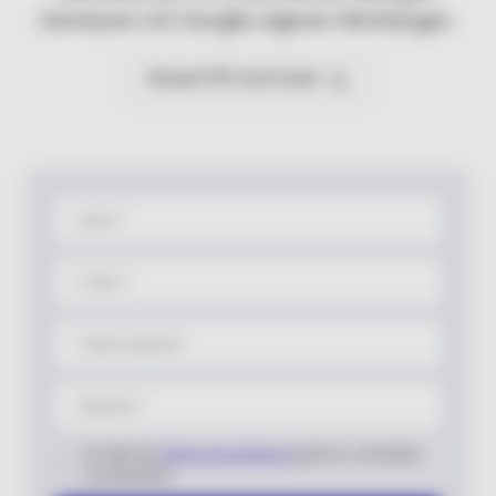
Gemessen mit Googles eigenen Werkzeugen.
Beispiel PDF downloaden
Name *
E-Mail *
Telefon (optional)
Webseite *
Ich habe die
Datenschutzerklärung
gelesen, verstanden
und akzeptiert.