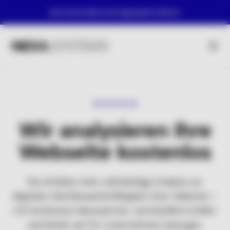
Jetzt kostenloses Erstgespräch sichern!
Wir analysieren Ihre
Webseite kostenlos
Sie erhalten eine vollständige Analyse zur
digitalen Wettbewerbsfähigkeit ihrer Website —
mit konkreten Messwerten, verständlich erklärt
und direkt auf Ihr Unternehmen bezogen.