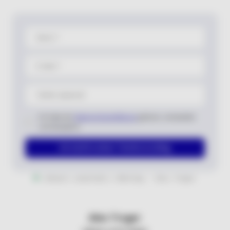
Name *
E-Mail *
Telefon (optional)
Ich habe die
Datenschutzerklärung
gelesen, verstanden
und akzeptiert.
Ich möchte einen Terminvorschlag
Antwort innerhalb 1 Werktag · Alex Troger
Alex Troger