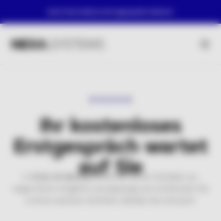
Jetzt kostenloses Erstgespräch sichern!
Ihr kostenloses
Erstgespräch wartet
auf Sie
In
15 bis 30 Minuten
hören wir uns Ihr Vorhaben an,
zeigen Ihnen mögliche Lösungswege auf und beraten Sie
zu Ihren nächsten Schritten. Melden Sie sich jetzt!