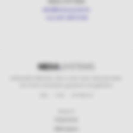
NEXA.SYSTEMS
alex@nexa.systems
+43 699 18970781
Individuelle Websites, die in unter einer Sekunde laden.
Von Profis entwickelt, gewartet und geliefert.
EBBS · TIROL · ÖSTERREICH
PRODUKTE
Preisrechner
NEXA System